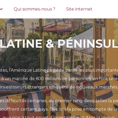
Qui sommes-nous ?
Site internet
LATINE & PÉNINSUL
stes, l’Amérique Latine possède parmi les plus important
s à un marché de 600 millions de personnes, en font un
investisseurs étrangers en quête de nouveaux marchés.
es difficultés certaines, au premier rang desquelles la 
 souffrent certains pays. Dès lors la prise en compte de l
qua non à tout projet d’investissement dans la région.