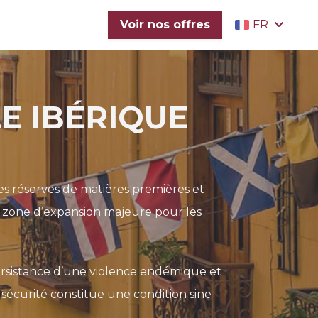
Voir nos offres
FR
E IBÉRIQUE
es réserves de matières premières et
e zone d’expansion majeure pour les
persistance d’une violence endémique et
a sécurité constitue une condition sine