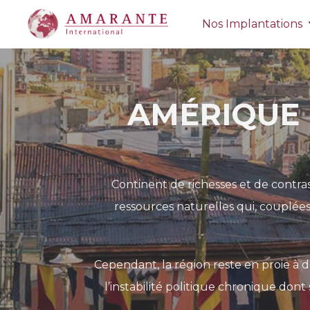
Nos Implantations
AMÉRIQUE 
Continent de richesses et de contra
ressources naturelles qui, couplée
Cependant, la région reste en proie à d
l’instabilité politique chronique dont