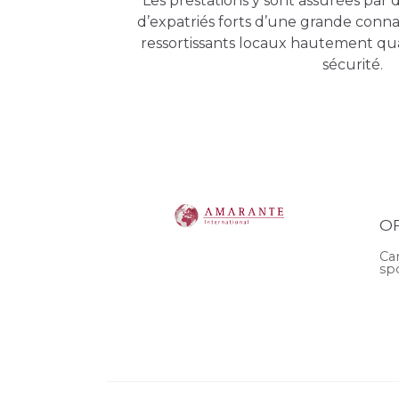
Les prestations y sont assurées par 
d’expatriés forts d’une grande conna
ressortissants locaux hautement qua
sécurité.
O
Ca
sp